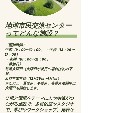
地球市民交流センター
ってどんな施設？
〈開館時間〉
午前（9：00〜12：00） ・ 午後（13：00〜
17：00）
・ 夜間（18：00〜21：00）
〈休館日〉
毎週火曜日（火曜日が祝日の場合は次の平
日）
及び年末年始（12月29日〜1月1日）
※ただし、夏休み、冬休み、春休み期間中は
火曜日も開館します。
交流と環境をテーマに人や地域がつ
ながる施設で、多目的室やスタジオ
で、学びやワークショップ、発表な