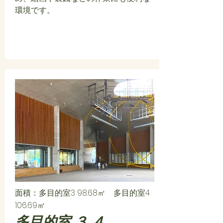
環境です。
面積：多目的室3 98.68㎡ 多目的室4
106.69㎡
多目的室 ３,４