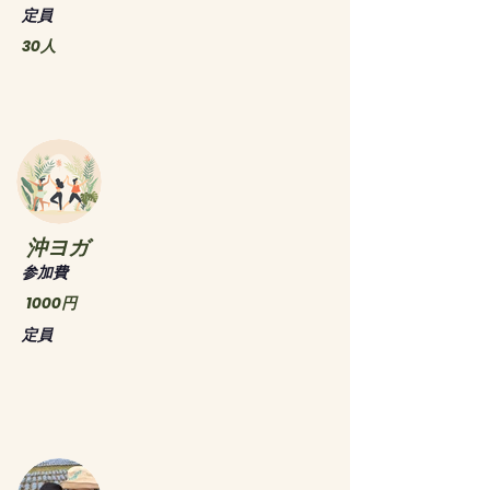
​定員
30人
沖ヨガ
​参加費
1000円
​定員