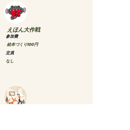
えほん大作戦
​参加費
絵本づくり100円
​定員
なし
姿勢改善エクササイズ
​参加費
500 円