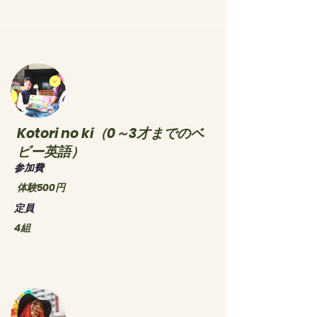
Kotori no ki（0～3才までのベ
ビー英語）
​参加費
体験500円
​定員
4組