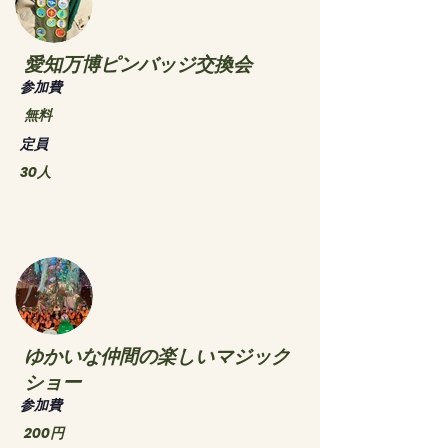
愛知万博ピンバッジ交換会
​参加費
無料
​定員
30人
ゆかいな仲間の楽しいマジック
ショー
​参加費
200円