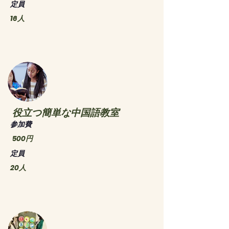
​定員
16人
役立つ簡単な中国語教室
​参加費
500円
​定員
20人