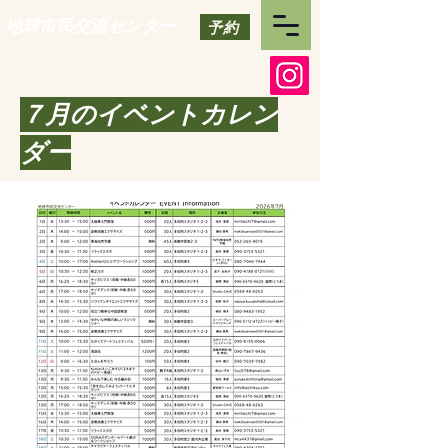
地球市民交流センター
予約
​７月のイベントカレン
ダー