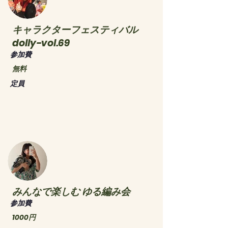
キャラクターフェスティバル
dolly-vol.69
​参加費
無料
​定員
みんなで楽しむ ゆる編み会
​参加費
1000円