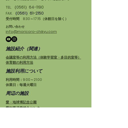
（0561）64-1190
TEL.
（0561）61-2150
FAX.
受付時間 8:30～17:15（休館日を除く）
お問い合わせ
info@moricoro-chikyu.com
施設紹介（関連）
会議室等の利用方法（体験学習室・多目的室等）
体育館の利用方法
施設利用について
利用時間：9:00～21:00
休業日：毎週火曜日
周辺の施設
愛・地球博記念公園
愛知県児童総合センター
もりの学舎
プログラム運営