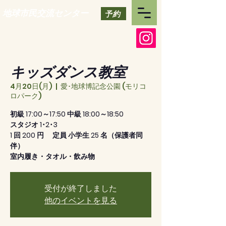
地球市民交流センター
予約
キッズダンス教室
4月20日(月)
  |  
愛･地球博記念公園 (モリコ
ロパーク)
初級 17:00～17:50 中級 18:00～18:50
スタジオ 1･2･3
1 回 200 円 定員 小学生 25 名（保護者同
伴）
室内履き・タオル・飲み物
受付が終了しました
他のイベントを見る