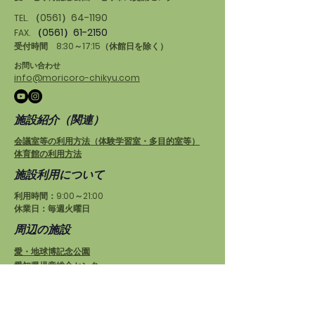
（0561）64-1190
TEL.
（0561）61-2150
FAX.
受付時間 8:30～17:15（休館日を除く）
お問い合わせ
info@moricoro-chikyu.com
施設紹介（関連）
会議室等の利用方法（体験学習室・多目的室等）
体育館の利用方法
施設利用について
利用時間：9:00～21:00
休業日：毎週火曜日
周辺の施設
愛・地球博記念公園
愛知県児童総合センター
もりの学舎
プログラム運営