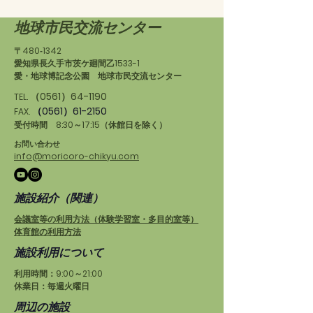
地球市民交流センター
〒480‐1342
愛知県長久手市茨ケ廻間乙1533-1
愛・地球博記念公園 地球市民交流センター
（0561）64-1190
TEL.
（0561）61-2150
FAX.
受付時間 8:30～17:15（休館日を除く）
お問い合わせ
info@moricoro-chikyu.com
施設紹介（関連）
会議室等の利用方法（体験学習室・多目的室等）
体育館の利用方法
施設利用について
利用時間：9:00～21:00
休業日：毎週火曜日
周辺の施設