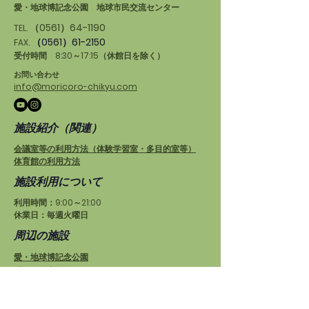
愛・地球博記念公園 地球市民交流センター
（0561）64-1190
TEL.
（0561）61-2150
FAX.
受付時間 8:30～17:15（休館日を除く）
お問い合わせ
info@moricoro-chikyu.com
施設紹介（関連）
会議室等の利用方法（体験学習室・多目的室等）
体育館の利用方法
施設利用について
利用時間：9:00～21:00
休業日：毎週火曜日
周辺の施設
愛・地球博記念公園
愛知県児童総合センター
もりの学舎
プログラム運営