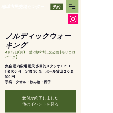
地球市民交流センター
予約
ノルディックウォー
キング
4月13日(月)
  |  
愛･地球博記念公園 (モリコロ
パーク)
集合 屋内広場 雨天 多目的スタジオ 1･2･3
1 名 100 円 定員 30 名 ボール貸出２０名
100 円
手袋・タオル・飲み物・帽子
受付が終了しました
他のイベントを見る