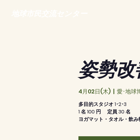
地球市民交流センター
姿勢改
4月02日(木)
  |  
愛･地球
多目的スタジオ 1･2･3
1 名 100 円 定員 30 名
ヨガマット・タオル・飲み