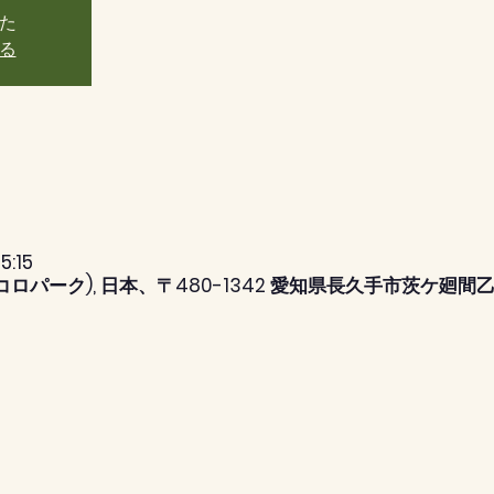
た
る
5:15
コロパーク), 日本、〒480-1342 愛知県長久手市茨ケ廻間