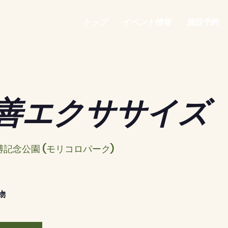
トップ
イベント情報
施設予約
善エクササイズ
博記念公園 (モリコロパーク)
物