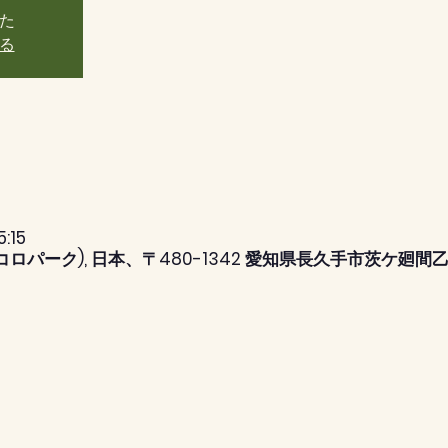
た
る
:15
コロパーク), 日本、〒480-1342 愛知県長久手市茨ケ廻間