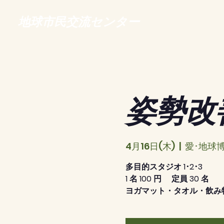
地球市民交流センター
姿勢改
4月16日(木)
  |  
愛･地球博
多目的スタジオ 1･2･3
1 名 100 円 定員 30 名
ヨガマット・タオル・飲み