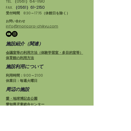
（0561）64-1190
TEL.
（0561）61-2150
FAX.
受付時間 8:30～17:15（休館日を除く）
お問い合わせ
info@moricoro-chikyu.com
施設紹介（関連）
会議室等の利用方法（体験学習室・多目的室等）
体育館の利用方法
施設利用について
利用時間：9:00～21:00
休業日：毎週火曜日
周辺の施設
愛・地球博記念公園
愛知県児童総合センター
もりの学舎
プログラム運営
チーム「と、木の気」