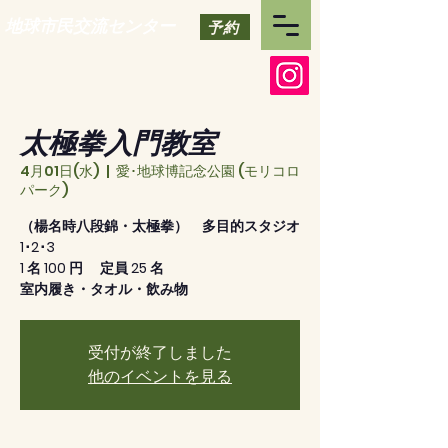
地球市民交流センター
予約
太極拳入門教室
4月01日(水)
  |  
愛･地球博記念公園 (モリコロ
パーク)
（楊名時八段錦・太極拳） 多目的スタジオ
1･2･3
1 名 100 円 定員 25 名
室内履き・タオル・飲み物
受付が終了しました
他のイベントを見る